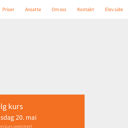
Priser
Ansatte
Om oss
Kontakt
Elev side
lg kurs
sdag 20. mai
en kurs registrert