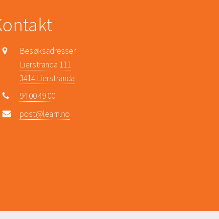
Kontakt
Besøksadresser
Lierstranda 111
3414 Lierstranda
94 00 49 00
post@learn.no