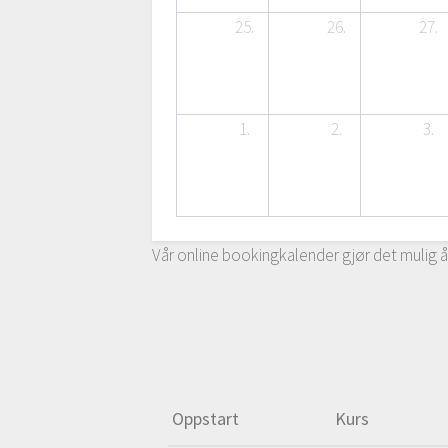
25.
26.
27.
1.
2.
3.
Vår online bookingkalender gjør det mulig å
Oppstart
Kurs