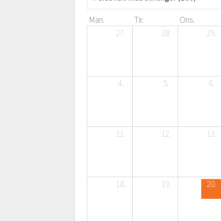
Man.
Tir.
Ons.
27.
28.
29.
4.
5.
6.
11.
12.
13.
18.
19.
20.