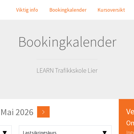
Viktig info
Bookingkalender
Kursoversikt
Bookingkalender
LEARN Trafikkskole Lier
Ve
Mai 2026
On
Ing