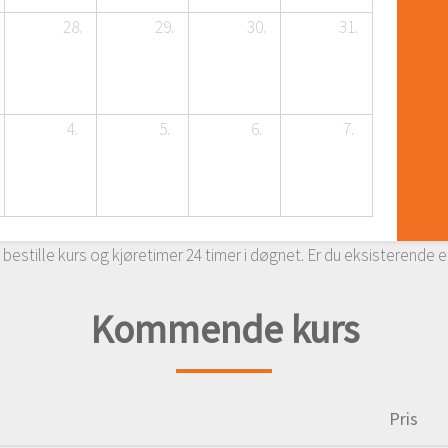
28.
29.
30.
31.
4.
5.
6.
7.
 bestille kurs og kjøretimer 24 timer i døgnet. Er du eksisterende
Kommende kurs
Pris